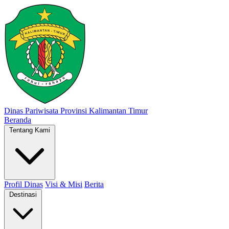
Dinas Pariwisata
Provinsi Kalimantan Timur
Beranda
Tentang Kami
Profil Dinas
Visi & Misi
Berita
Destinasi