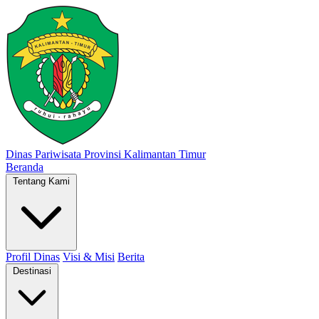
Dinas Pariwisata
Provinsi Kalimantan Timur
Beranda
Tentang Kami
Profil Dinas
Visi & Misi
Berita
Destinasi