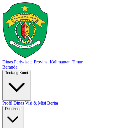
Dinas Pariwisata
Provinsi Kalimantan Timur
Beranda
Tentang Kami
Profil Dinas
Visi & Misi
Berita
Destinasi