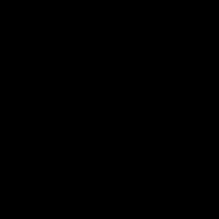
Paser
Gunung Embun