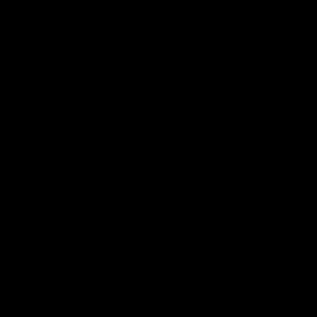
Pesona Alam Kalimantan
Timur