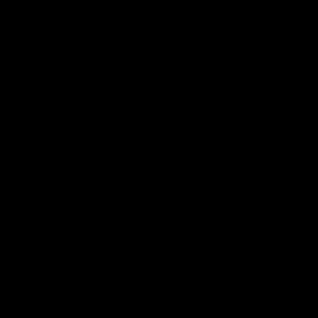
Samarinda
Wisata Susur Sungai Mahakam