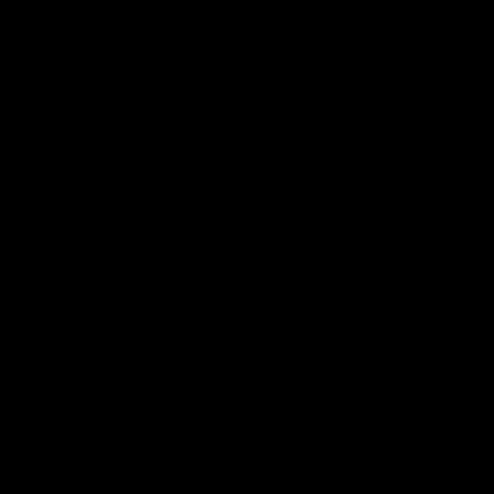
Penajam Paser Utara
Gua Tolu Liang