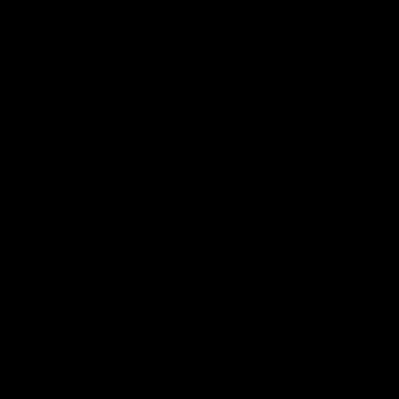
Bontang
Beras Basah