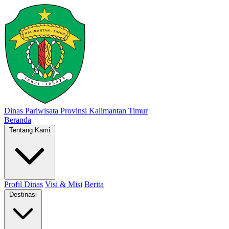
Dinas Pariwisata
Provinsi Kalimantan Timur
Beranda
Tentang Kami
Profil Dinas
Visi & Misi
Berita
Destinasi