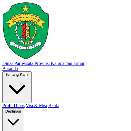
Dinas Pariwisata
Provinsi Kalimantan Timur
Beranda
Tentang Kami
Profil Dinas
Visi & Misi
Berita
Destinasi