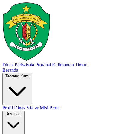
Dinas Pariwisata
Provinsi Kalimantan Timur
Beranda
Tentang Kami
Profil Dinas
Visi & Misi
Berita
Destinasi